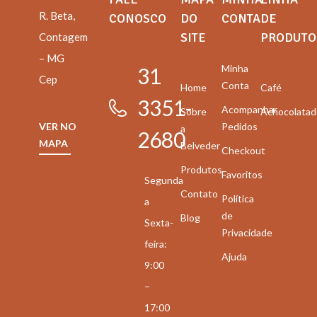
R. Beta,
CONOSCO
DO
CONTA
DE
SITE
PRODUTO
Contagem
– MG
Minha
31
Cep
Conta
Home
Café
3351-
Acompanhar
Sobre
Achocolatad
VER NO
Pedidos
a
2680
MAPA
Belveder
Checkout
Produtos
Favoritos
Segunda
Contato
Política
a
de
Blog
Sexta-
Privacidade
feira:
Ajuda
9:00
–
17:00