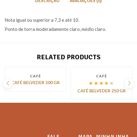
DESCRIÇÃO
AVALIAÇÕES (0)
Nota igual ou superior a 7,3 e até 10.
Ponto de torra moderadamente claro, médio claro.
RELATED PRODUCTS
CAFÉ
CAFÉ
CAFÉ BELVEDER 500 GR
Avaliação
CAFÉ BELVEDER 250 GR
4.00
de 5
FALE
MAPA
MINHA
LINHA