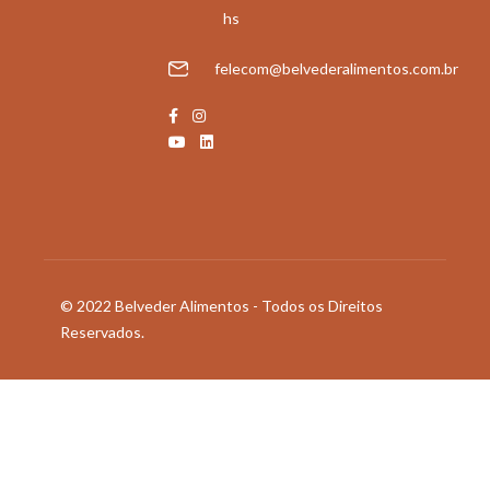
hs
felecom@belvederalimentos.com.br
© 2022 Belveder Alimentos - Todos os Direitos
Reservados.