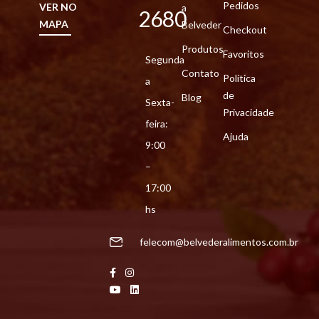
Pedidos
VER NO
a
2680
MAPA
Belveder
Checkout
Produtos
Favoritos
Segunda
Contato
Política
a
de
Blog
Sexta-
Privacidade
feira:
Ajuda
9:00
–
17:00
hs
felecom@belvederalimentos.com.br