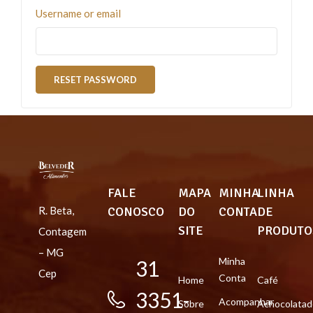
Username or email
RESET PASSWORD
FALE
MAPA
MINHA
LINHA
CONOSCO
DO
CONTA
DE
R. Beta,
SITE
PRODUTO
Contagem
– MG
Minha
31
Cep
Conta
Home
Café
3351-
Acompanhar
Sobre
Achocolatad