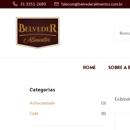
31 3351-2680
falecom@belvederalimentos.com.br
HOME
SOBRE A 
Categorias
Exibind
Achocolatado
3
Café
8