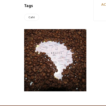
AC
Tags
Café