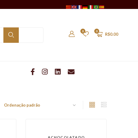
0
0
R$
0.00
ACHOCOLATADO